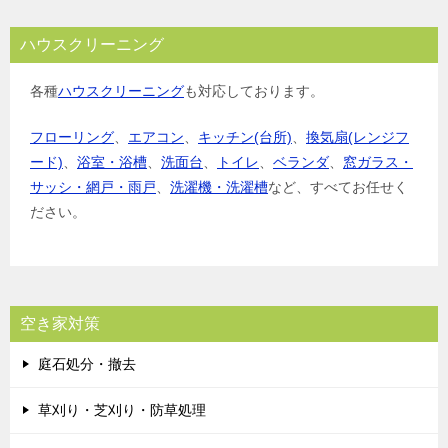
ハウスクリーニング
各種
ハウスクリーニング
も対応しております。
フローリング
、
エアコン
、
キッチン(台所)
、
換気扇(レンジフ
ード)
、
浴室・浴槽
、
洗面台
、
トイレ
、
ベランダ
、
窓ガラス・
サッシ・網戸・雨戸
、
洗濯機・洗濯槽
など、すべてお任せく
ださい。
空き家対策
庭石処分・撤去
草刈り・芝刈り・防草処理