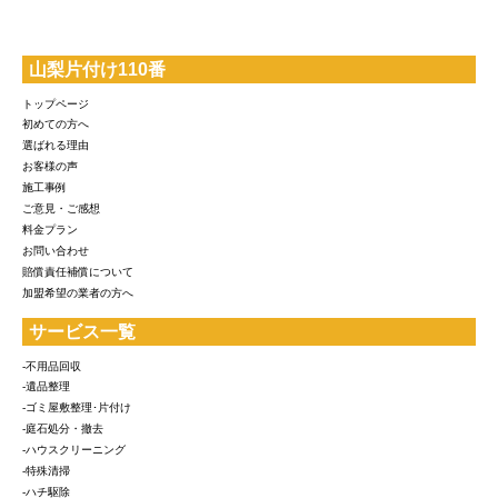
山梨片付け110番
トップページ
初めての方へ
選ばれる理由
お客様の声
施工事例
ご意見・ご感想
料金プラン
お問い合わせ
賠償責任補償について
加盟希望の業者の方へ
サービス一覧
-不用品回収
-遺品整理
-ゴミ屋敷整理･片付け
-庭石処分・撤去
-ハウスクリーニング
-特殊清掃
-ハチ駆除