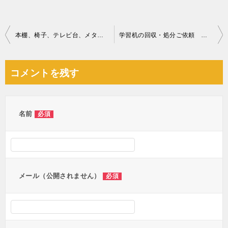
投
本棚、椅子、テレビ台、メタルラックの回収・処分ご依頼 お客様の声
学習机の回収・処分ご依頼 お客様の声
稿
ナ
コメントを残す
ビ
ゲ
ー
名前
必須
シ
ョ
ン
メール（公開されません）
必須