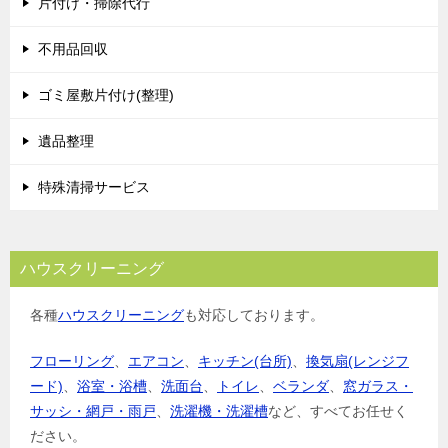
片付け・掃除代行
不用品回収
ゴミ屋敷片付け(整理)
遺品整理
特殊清掃サービス
ハウスクリーニング
各種
ハウスクリーニング
も対応しております。
フローリング
、
エアコン
、
キッチン(台所)
、
換気扇(レンジフ
ード)
、
浴室・浴槽
、
洗面台
、
トイレ
、
ベランダ
、
窓ガラス・
サッシ・網戸・雨戸
、
洗濯機・洗濯槽
など、すべてお任せく
ださい。