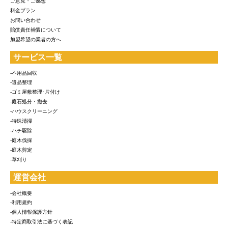
ご意見・ご感想
料金プラン
お問い合わせ
賠償責任補償について
加盟希望の業者の方へ
サービス一覧
-不用品回収
-遺品整理
-ゴミ屋敷整理･片付け
-庭石処分・撤去
-ハウスクリーニング
-特殊清掃
-ハチ駆除
-庭木伐採
-庭木剪定
-草刈り
運営会社
-会社概要
-利用規約
-個人情報保護方針
-特定商取引法に基づく表記