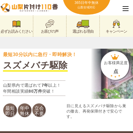
365日年中無休
山梨全域対応
必ずお読みください
お喜びの声
選ばれる理由
キャンペーン
最短30分以内に急行・即時解決！
スズメバチ駆除
お客様満足度
点
山梨県内で選ばれて
7年
以上！
年間相談実績
80万件
突破！
目に見えるスズメバチ駆除から巣
最短
年中
立会
の撤去、再発保障付きで安心で
即日
無休
不要
す。