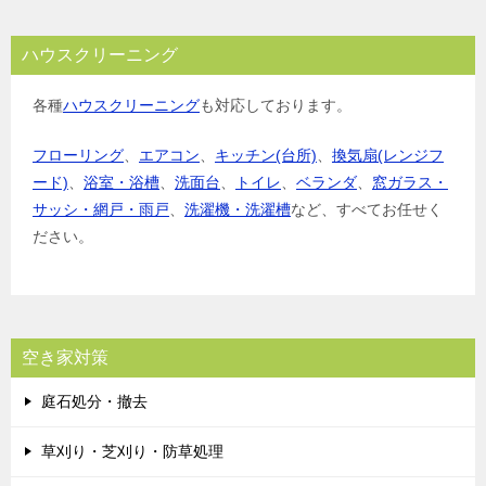
ハウスクリーニング
各種
ハウスクリーニング
も対応しております。
フローリング
、
エアコン
、
キッチン(台所)
、
換気扇(レンジフ
ード)
、
浴室・浴槽
、
洗面台
、
トイレ
、
ベランダ
、
窓ガラス・
サッシ・網戸・雨戸
、
洗濯機・洗濯槽
など、すべてお任せく
ださい。
空き家対策
庭石処分・撤去
草刈り・芝刈り・防草処理