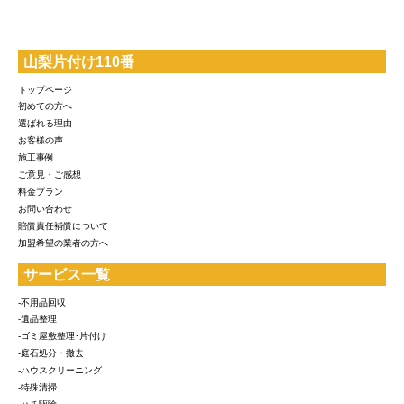
山梨片付け110番
トップページ
初めての方へ
選ばれる理由
お客様の声
施工事例
ご意見・ご感想
料金プラン
お問い合わせ
賠償責任補償について
加盟希望の業者の方へ
サービス一覧
-不用品回収
-遺品整理
-ゴミ屋敷整理･片付け
-庭石処分・撤去
-ハウスクリーニング
-特殊清掃