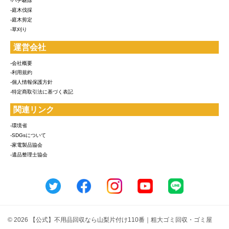
-ハチ駆除
-庭木伐採
-庭木剪定
-草刈り
運営会社
-会社概要
-利用規約
-個人情報保護方針
-特定商取引法に基づく表記
関連リンク
-環境省
-SDGsについて
-家電製品協会
-遺品整理士協会
© 2026 【公式】不用品回収なら山梨片付け110番｜粗大ゴミ回収・ゴミ屋