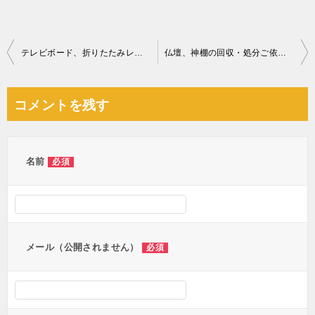
投
テレビボード、折りたたみレジャーテーブル、扇風機の回収・処分
仏壇、神棚の回収・処分ご依頼 お客様の声
稿
ナ
コメントを残す
ビ
ゲ
ー
名前
必須
シ
ョ
ン
メール（公開されません）
必須