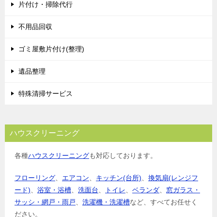
片付け・掃除代行
不用品回収
ゴミ屋敷片付け(整理)
遺品整理
特殊清掃サービス
ハウスクリーニング
各種
ハウスクリーニング
も対応しております。
フローリング
、
エアコン
、
キッチン(台所)
、
換気扇(レンジフ
ード)
、
浴室・浴槽
、
洗面台
、
トイレ
、
ベランダ
、
窓ガラス・
サッシ・網戸・雨戸
、
洗濯機・洗濯槽
など、すべてお任せく
ださい。