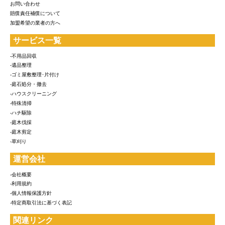
お問い合わせ
賠償責任補償について
加盟希望の業者の方へ
サービス一覧
-不用品回収
-遺品整理
-ゴミ屋敷整理･片付け
-庭石処分・撤去
-ハウスクリーニング
-特殊清掃
-ハチ駆除
-庭木伐採
-庭木剪定
-草刈り
運営会社
-会社概要
-利用規約
-個人情報保護方針
-特定商取引法に基づく表記
関連リンク