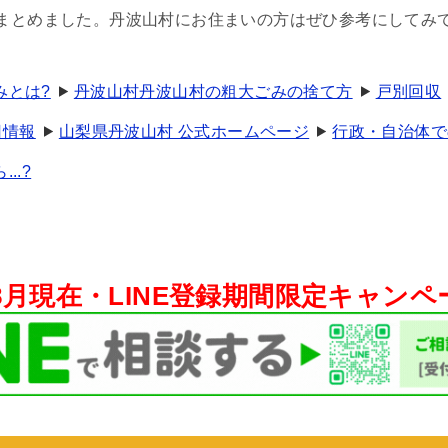
まとめました。丹波山村にお住まいの方はぜひ参考にしてみ
みとは?
丹波山村丹波山村の粗大ごみの捨て方
戸別回収
日情報
山梨県丹波山村 公式ホームページ
行政・自治体で
..?
年8月現在・
LINE登録期間限定キャン