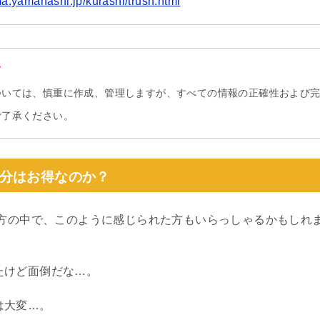
ma.yamanashi.jp/kurashi/trush.html
て
ついては、慎重に作成、管理しますが、すべての情報の正確性および
ご了承ください。
分はお得なのか？
方の中で、このように感じられた方もいらっしゃるかもしれ
たけど面倒だな…。
は大変…。