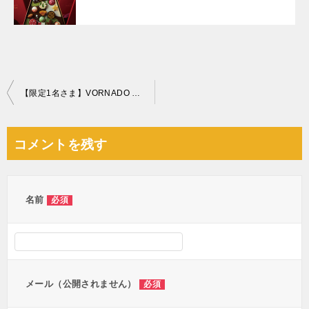
投
【限定1名さま】VORNADO サーキュレーター VFAN2-JP アンティークグリーン
稿
ナ
コメントを残す
ビ
ゲ
ー
名前
必須
シ
ョ
ン
メール（公開されません）
必須