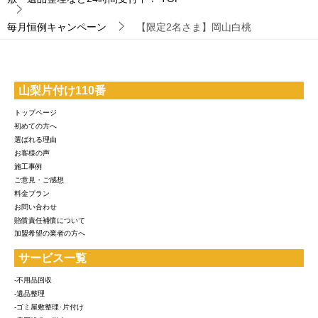
毎月恒例キャンペーン
【限定2名さま】岡山白桃
山梨片付け110番
トップページ
初めての方へ
選ばれる理由
お客様の声
施工事例
ご意見・ご感想
料金プラン
お問い合わせ
賠償責任補償について
加盟希望の業者の方へ
サービス一覧
-不用品回収
-遺品整理
-ゴミ屋敷整理･片付け