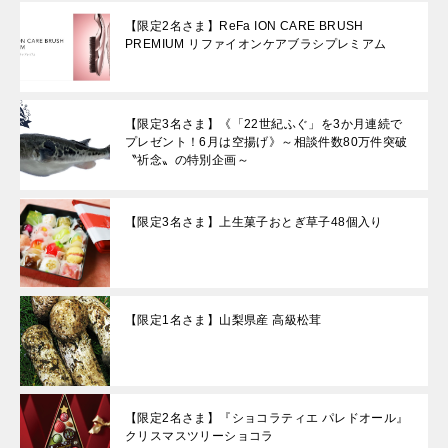
【限定2名さま】ReFa ION CARE BRUSH
PREMIUM リファイオンケアブラシプレミアム
【限定3名さま】《「22世紀ふぐ」を3か月連続で
プレゼント！6月は空揚げ》～相談件数80万件突破
〝祈念〟の特別企画～
【限定3名さま】上生菓子おとぎ草子48個入り
【限定1名さま】山梨県産 高級松茸
【限定2名さま】『ショコラティエ パレドオール』
クリスマスツリーショコラ