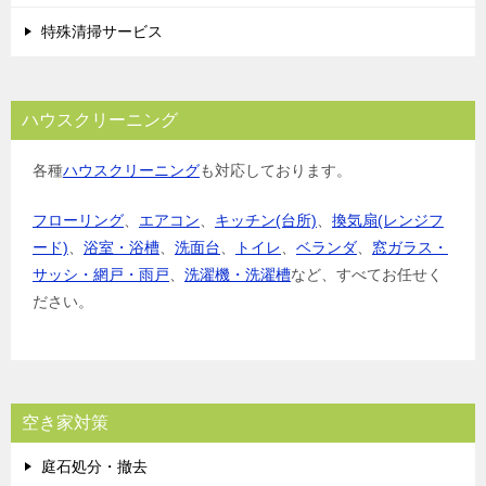
特殊清掃サービス
ハウスクリーニング
各種
ハウスクリーニング
も対応しております。
フローリング
、
エアコン
、
キッチン(台所)
、
換気扇(レンジフ
ード)
、
浴室・浴槽
、
洗面台
、
トイレ
、
ベランダ
、
窓ガラス・
サッシ・網戸・雨戸
、
洗濯機・洗濯槽
など、すべてお任せく
ださい。
空き家対策
庭石処分・撤去