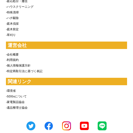
-庭石処分・撤去
-ハウスクリーニング
-特殊清掃
-ハチ駆除
-庭木伐採
-庭木剪定
-草刈り
運営会社
-会社概要
-利用規約
-個人情報保護方針
-特定商取引法に基づく表記
関連リンク
-環境省
-SDGsについて
-家電製品協会
-遺品整理士協会