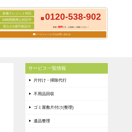
各種クレジット対応
0120-538-902
24時間夜間も対応中
安心の1億円保証付
無料
見積り
です。お気軽にご相談ください！
メールフォームでのお問い合わせ
サービス一覧情報
片付け・掃除代行
不用品回収
ゴミ屋敷片付け(整理)
遺品整理