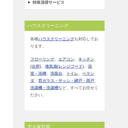
特殊清掃サービス
ハウスクリーニング
各種
ハウスクリーニング
も対応してお
ります。
フローリング
、
エアコン
、
キッチン
(台所)
、
換気扇(レンジフード)
、
浴
室・浴槽
、
洗面台
、
トイレ
、
ベラン
ダ
、
窓ガラス・サッシ・網戸・雨戸
、
洗濯機・洗濯槽
など、すべてお任せく
ださい。
空き家対策