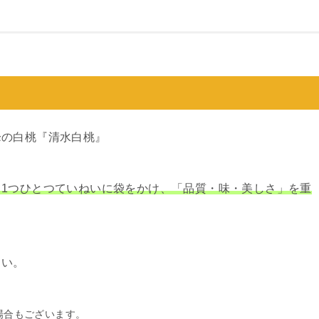
峰の白桃『清水白桃』
1つひとつていねいに袋をかけ、「品質・味・美しさ」を重
さい。
場合もございます。