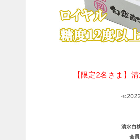
【限定2名さま】清水白
≪20
清水白桃 
会員