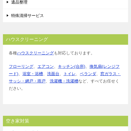
遺品整理
特殊清掃サービス
ハウスクリーニング
各種
ハウスクリーニング
も対応しております。
フローリング
、
エアコン
、
キッチン(台所)
、
換気扇(レンジフ
ード)
、
浴室・浴槽
、
洗面台
、
トイレ
、
ベランダ
、
窓ガラス・
サッシ・網戸・雨戸
、
洗濯機・洗濯槽
など、すべてお任せく
ださい。
空き家対策