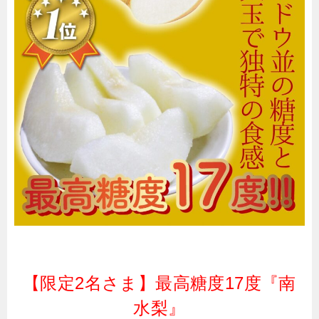
【限定2名さま】最高糖度17度『南
水梨』