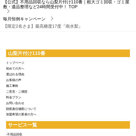
【公式】不用品回収なら山梨片付け110番｜粗大ゴミ回収・ゴミ屋
敷・遺品整理など24時間受付中！
TOP
毎月恒例キャンペーン
【限定2名さま】最高糖度17度『南水梨』
山梨片付け110番
トップページ
初めての方へ
選ばれる理由
お客様の声
施工事例
ご意見・ご感想
料金プラン
お問い合わせ
賠償責任補償について
加盟希望の業者の方へ
サービス一覧
-不用品回収