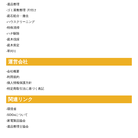
-遺品整理
-ゴミ屋敷整理･片付け
-庭石処分・撤去
-ハウスクリーニング
-特殊清掃
-ハチ駆除
-庭木伐採
-庭木剪定
-草刈り
運営会社
-会社概要
-利用規約
-個人情報保護方針
-特定商取引法に基づく表記
関連リンク
-環境省
-SDGsについて
-家電製品協会
-遺品整理士協会