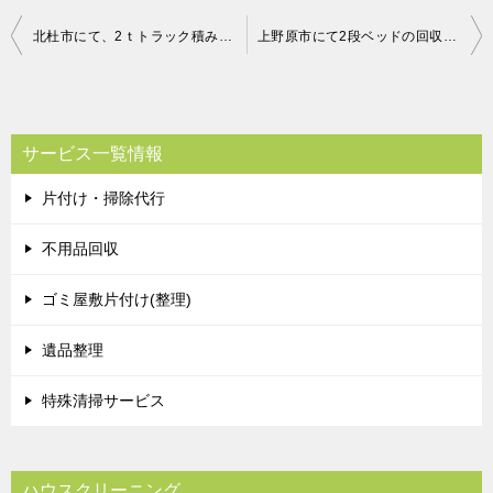
投
北杜市にて、2ｔトラック積み放題プランのご依頼 お客様の声
上野原市にて2段ベッドの回収処分のご依頼 お客様の声
稿
ナ
ビ
サービス一覧情報
ゲ
片付け・掃除代行
ー
シ
不用品回収
ョ
ゴミ屋敷片付け(整理)
ン
遺品整理
特殊清掃サービス
ハウスクリーニング