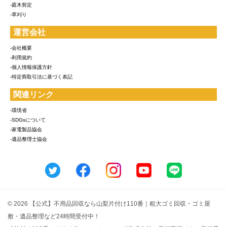
-庭木剪定
-草刈り
運営会社
-会社概要
-利用規約
-個人情報保護方針
-特定商取引法に基づく表記
関連リンク
-環境省
-SDGsについて
-家電製品協会
-遺品整理士協会
© 2026 【公式】不用品回収なら山梨片付け110番｜粗大ゴミ回収・ゴミ屋
敷・遺品整理など24時間受付中！