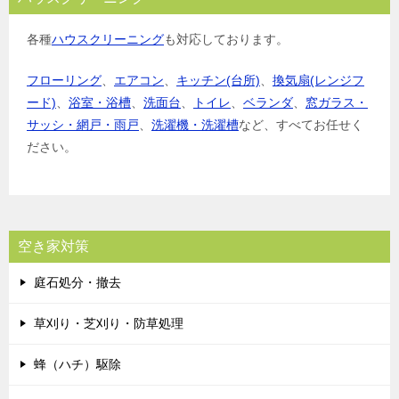
各種
ハウスクリーニング
も対応しております。
フローリング
、
エアコン
、
キッチン(台所)
、
換気扇(レンジフ
ード)
、
浴室・浴槽
、
洗面台
、
トイレ
、
ベランダ
、
窓ガラス・
サッシ・網戸・雨戸
、
洗濯機・洗濯槽
など、すべてお任せく
ださい。
空き家対策
庭石処分・撤去
草刈り・芝刈り・防草処理
蜂（ハチ）駆除