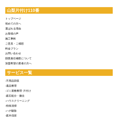
山梨片付け110番
トップページ
初めての方へ
選ばれる理由
お客様の声
施工事例
ご意見・ご感想
料金プラン
お問い合わせ
賠償責任補償について
加盟希望の業者の方へ
サービス一覧
-不用品回収
-遺品整理
-ゴミ屋敷整理･片付け
-庭石処分・撤去
-ハウスクリーニング
-特殊清掃
-ハチ駆除
-庭木伐採