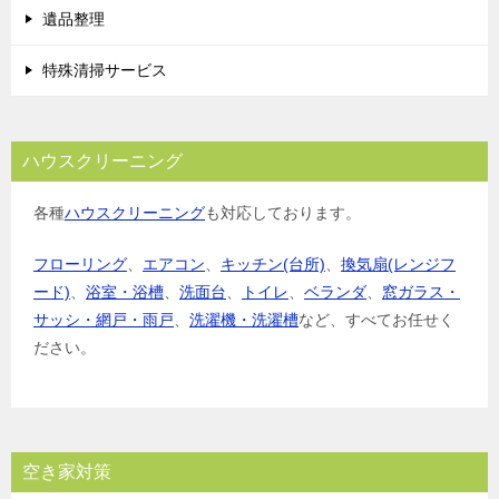
遺品整理
特殊清掃サービス
ハウスクリーニング
各種
ハウスクリーニング
も対応しております。
フローリング
、
エアコン
、
キッチン(台所)
、
換気扇(レンジフ
ード)
、
浴室・浴槽
、
洗面台
、
トイレ
、
ベランダ
、
窓ガラス・
サッシ・網戸・雨戸
、
洗濯機・洗濯槽
など、すべてお任せく
ださい。
空き家対策