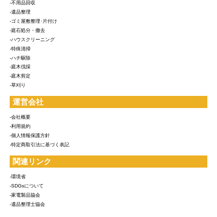
-不用品回収
-遺品整理
-ゴミ屋敷整理･片付け
-庭石処分・撤去
-ハウスクリーニング
-特殊清掃
-ハチ駆除
-庭木伐採
-庭木剪定
-草刈り
運営会社
-会社概要
-利用規約
-個人情報保護方針
-特定商取引法に基づく表記
関連リンク
-環境省
-SDGsについて
-家電製品協会
-遺品整理士協会