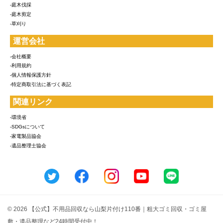
-庭木伐採
-庭木剪定
-草刈り
運営会社
-会社概要
-利用規約
-個人情報保護方針
-特定商取引法に基づく表記
関連リンク
-環境省
-SDGsについて
-家電製品協会
-遺品整理士協会
© 2026 【公式】不用品回収なら山梨片付け110番｜粗大ゴミ回収・ゴミ屋
敷・遺品整理など24時間受付中！