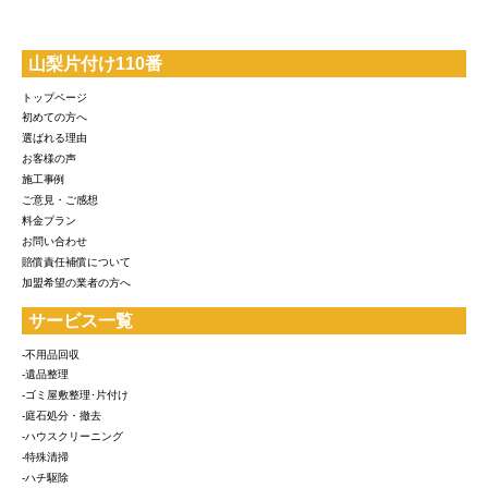
山梨片付け110番
トップページ
初めての方へ
選ばれる理由
お客様の声
施工事例
ご意見・ご感想
料金プラン
お問い合わせ
賠償責任補償について
加盟希望の業者の方へ
サービス一覧
-不用品回収
-遺品整理
-ゴミ屋敷整理･片付け
-庭石処分・撤去
-ハウスクリーニング
-特殊清掃
-ハチ駆除