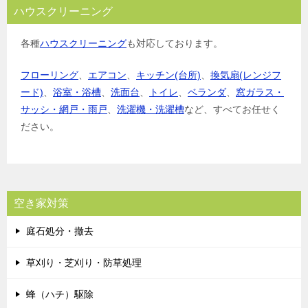
ハウスクリーニング
各種
ハウスクリーニング
も対応しております。
フローリング
、
エアコン
、
キッチン(台所)
、
換気扇(レンジフ
ード)
、
浴室・浴槽
、
洗面台
、
トイレ
、
ベランダ
、
窓ガラス・
サッシ・網戸・雨戸
、
洗濯機・洗濯槽
など、すべてお任せく
ださい。
空き家対策
庭石処分・撤去
草刈り・芝刈り・防草処理
蜂（ハチ）駆除