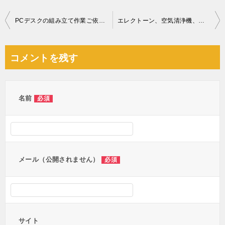
投
PCデスクの組み立て作業ご依頼 お客様の声
エレクトーン、空気清浄機、ダイニングテーブル、椅子等の回収・処分
稿
ナ
コメントを残す
ビ
ゲ
ー
名前
必須
シ
ョ
ン
メール（公開されません）
必須
サイト