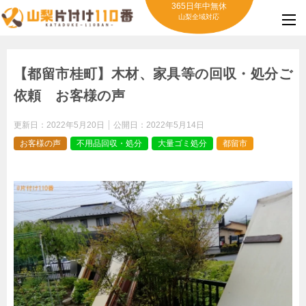
365日年中無休
山梨全域対応
【都留市桂町】木材、家具等の回収・処分ご
依頼 お客様の声
更新日：
2022年5月20日
公開日：
2022年5月14日
お客様の声
不用品回収・処分
大量ゴミ処分
都留市