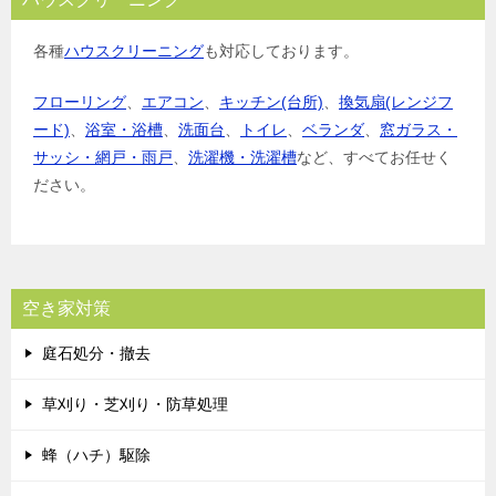
各種
ハウスクリーニング
も対応しております。
フローリング
、
エアコン
、
キッチン(台所)
、
換気扇(レンジフ
ード)
、
浴室・浴槽
、
洗面台
、
トイレ
、
ベランダ
、
窓ガラス・
サッシ・網戸・雨戸
、
洗濯機・洗濯槽
など、すべてお任せく
ださい。
空き家対策
庭石処分・撤去
草刈り・芝刈り・防草処理
蜂（ハチ）駆除