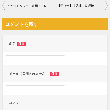
投
キャットタワー、猫用トイレ、猫用ゲージ等の回収・処分ご依頼
【甲府市】冷蔵庫、洗濯機、シングルベッド、ベッドマットレスの回収
稿
ナ
コメントを残す
ビ
ゲ
ー
名前
必須
シ
ョ
ン
メール（公開されません）
必須
サイト