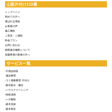
山梨片付け110番
トップページ
初めての方へ
選ばれる理由
お客様の声
施工事例
ご意見・ご感想
料金プラン
お問い合わせ
賠償責任補償について
加盟希望の業者の方へ
サービス一覧
-不用品回収
-遺品整理
-ゴミ屋敷整理･片付け
-庭石処分・撤去
-ハウスクリーニング
-特殊清掃
-ハチ駆除
-庭木伐採
-庭木剪定