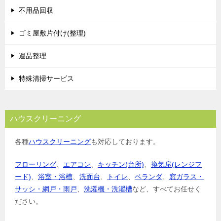
不用品回収
ゴミ屋敷片付け(整理)
遺品整理
特殊清掃サービス
ハウスクリーニング
各種
ハウスクリーニング
も対応しております。
フローリング
、
エアコン
、
キッチン(台所)
、
換気扇(レンジフ
ード)
、
浴室・浴槽
、
洗面台
、
トイレ
、
ベランダ
、
窓ガラス・
サッシ・網戸・雨戸
、
洗濯機・洗濯槽
など、すべてお任せく
ださい。