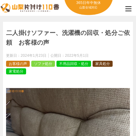
365日年中無休
山梨全域対応
二人掛けソファー、洗濯機の回収・処分ご依
頼 お客様の声
更新日：
2024年1月23日
公開日：
2022年5月1日
お客様の声
ソファ処分
不用品回収・処分
家具処分
家電処分