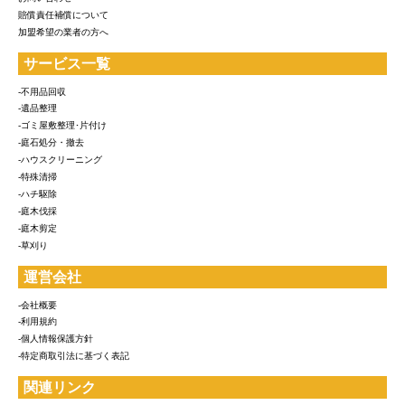
賠償責任補償について
加盟希望の業者の方へ
サービス一覧
-不用品回収
-遺品整理
-ゴミ屋敷整理･片付け
-庭石処分・撤去
-ハウスクリーニング
-特殊清掃
-ハチ駆除
-庭木伐採
-庭木剪定
-草刈り
運営会社
-会社概要
-利用規約
-個人情報保護方針
-特定商取引法に基づく表記
関連リンク