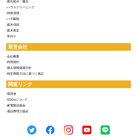
-庭石処分・撤去
-ハウスクリーニング
-特殊清掃
-ハチ駆除
-庭木伐採
-庭木剪定
-草刈り
運営会社
-会社概要
-利用規約
-個人情報保護方針
-特定商取引法に基づく表記
関連リンク
-環境省
-SDGsについて
-家電製品協会
-遺品整理士協会