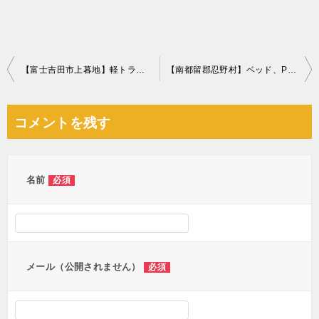
投
【富士吉田市上暮地】軽トラック1台程度の出張回収・処分ご依頼
【南都留郡忍野村】ベッド、PCモニター、椅子、スピーカーなどの出張不用品回収・処分ご依頼
稿
ナ
コメントを残す
ビ
ゲ
ー
名前
必須
シ
ョ
ン
メール（公開されません）
必須