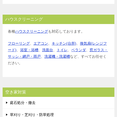
ハウスクリーニング
各種
ハウスクリーニング
も対応しております。
フローリング
、
エアコン
、
キッチン(台所)
、
換気扇(レンジフ
ード)
、
浴室・浴槽
、
洗面台
、
トイレ
、
ベランダ
、
窓ガラス・
サッシ・網戸・雨戸
、
洗濯機・洗濯槽
など、すべてお任せく
ださい。
空き家対策
庭石処分・撤去
草刈り・芝刈り・防草処理