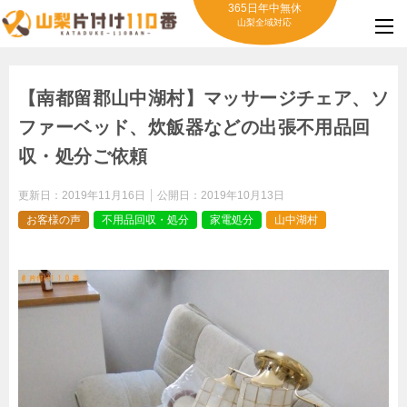
365日年中無休
山梨全域対応
【南都留郡山中湖村】マッサージチェア、ソ
ファーベッド、炊飯器などの出張不用品回
収・処分ご依頼
更新日：
2019年11月16日
公開日：
2019年10月13日
お客様の声
不用品回収・処分
家電処分
山中湖村