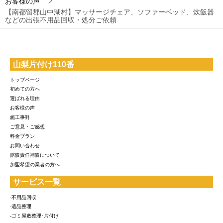
お客様の声
【南都留郡山中湖村】マッサージチェア、ソファーベッド、炊飯器
などの出張不用品回収・処分ご依頼
山梨片付け110番
トップページ
初めての方へ
選ばれる理由
お客様の声
施工事例
ご意見・ご感想
料金プラン
お問い合わせ
賠償責任補償について
加盟希望の業者の方へ
サービス一覧
-不用品回収
-遺品整理
-ゴミ屋敷整理･片付け