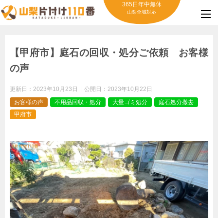
365日年中無休
山梨全域対応
【甲府市】庭石の回収・処分ご依頼 お客様
の声
更新日：
2023年10月23日
公開日：
2023年10月22日
お客様の声
不用品回収・処分
大量ゴミ処分
庭石処分撤去
甲府市