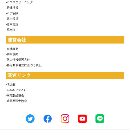
-ハウスクリーニング
-特殊清掃
-ハチ駆除
-庭木伐採
-庭木剪定
-草刈り
運営会社
-会社概要
-利用規約
-個人情報保護方針
-特定商取引法に基づく表記
関連リンク
-環境省
-SDGsについて
-家電製品協会
-遺品整理士協会