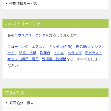
特殊清掃サービス
ハウスクリーニング
各種
ハウスクリーニング
も対応しております。
フローリング
、
エアコン
、
キッチン(台所)
、
換気扇(レンジフ
ード)
、
浴室・浴槽
、
洗面台
、
トイレ
、
ベランダ
、
窓ガラス・
サッシ・網戸・雨戸
、
洗濯機・洗濯槽
など、すべてお任せく
ださい。
空き家対策
庭石処分・撤去