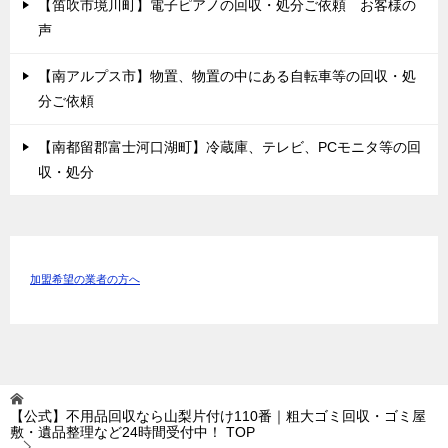
【笛吹市境川町】電子ピアノの回収・処分ご依頼 お客様の
声
【南アルプス市】物置、物置の中にある自転車等の回収・処
分ご依頼
【南都留郡富士河口湖町】冷蔵庫、テレビ、PCモニタ等の回
収・処分
加盟希望の業者の方へ
【公式】不用品回収なら山梨片付け110番｜粗大ゴミ回収・ゴミ屋
敷・遺品整理など24時間受付中！
TOP