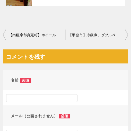
投
【南巨摩郡身延町】ホイール付きのタイヤ、木材、金物等の回収
【甲斐市】冷蔵庫、ダブルベッドマットレス、洗濯機の回収・処分
稿
ナ
コメントを残す
ビ
ゲ
ー
名前
必須
シ
ョ
ン
メール（公開されません）
必須