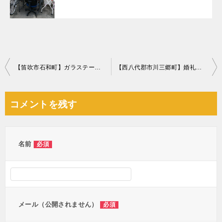
投
【笛吹市石和町】ガラステーブル、ソファー等の回収・処分ご依頼
【西八代郡市川三郷町】婚礼ダンスの回収・処分ご依頼 お客様の声
稿
ナ
コメントを残す
ビ
ゲ
ー
名前
必須
シ
ョ
ン
メール（公開されません）
必須