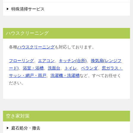
特殊清掃サービス
ハウスクリーニング
各種
ハウスクリーニング
も対応しております。
フローリング
、
エアコン
、
キッチン(台所)
、
換気扇(レンジフ
ード)
、
浴室・浴槽
、
洗面台
、
トイレ
、
ベランダ
、
窓ガラス・
サッシ・網戸・雨戸
、
洗濯機・洗濯槽
など、すべてお任せく
ださい。
空き家対策
庭石処分・撤去