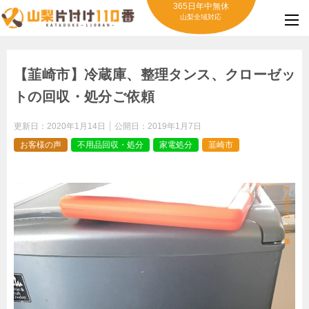
365日年中無休
山梨全域対応
【韮崎市】冷蔵庫、整理タンス、クローゼッ
トの回収・処分ご依頼
更新日：
2020年1月14日
公開日：
2019年1月7日
お客様の声
不用品回収・処分
家電処分
韮崎市