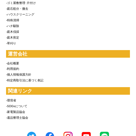
-ゴミ屋敷整理･片付け
-庭石処分・撤去
-ハウスクリーニング
-特殊清掃
-ハチ駆除
-庭木伐採
-庭木剪定
-草刈り
運営会社
-会社概要
-利用規約
-個人情報保護方針
-特定商取引法に基づく表記
関連リンク
-環境省
-SDGsについて
-家電製品協会
-遺品整理士協会