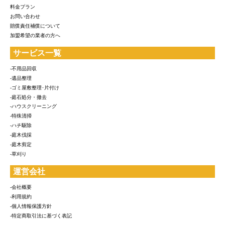
料金プラン
お問い合わせ
賠償責任補償について
加盟希望の業者の方へ
サービス一覧
-不用品回収
-遺品整理
-ゴミ屋敷整理･片付け
-庭石処分・撤去
-ハウスクリーニング
-特殊清掃
-ハチ駆除
-庭木伐採
-庭木剪定
-草刈り
運営会社
-会社概要
-利用規約
-個人情報保護方針
-特定商取引法に基づく表記