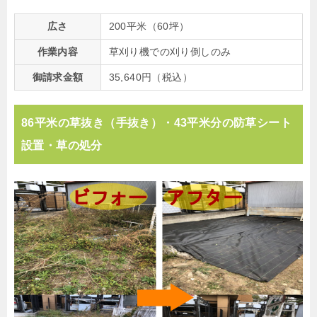
広さ
200平米（60坪）
作業内容
草刈り機での刈り倒しのみ
御請求金額
35,640円（税込）
86平米の草抜き（手抜き）・43平米分の防草シート
設置・草の処分