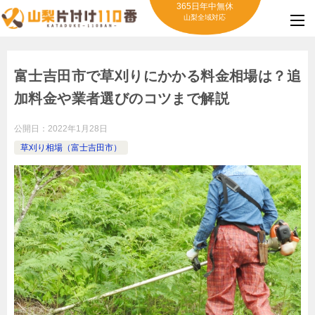
365日年中無休
山梨全域対応
富士吉田市で草刈りにかかる料金相場は？追
加料金や業者選びのコツまで解説
公開日：
2022年1月28日
草刈り相場（富士吉田市）