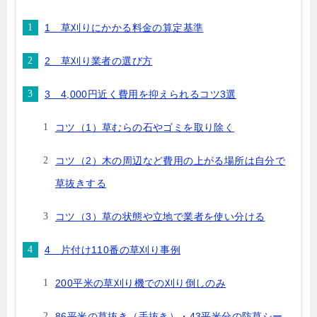
1 草刈りにかかる料金の算定基準
2 草刈り業者の選び方
3 4,000円近く費用を抑えられるコツ3選
コツ（1）草むらの石やゴミを取り除く
コツ（2）木の周辺など費用の上がる場所は自分で
草抜きする
コツ（3）草の状態や立地で業者を使い分ける
4 片付け110番の草刈り事例
200平米の草刈り機での刈り倒しのみ
86平米の草抜き（手抜き）・43平米分の防草シー