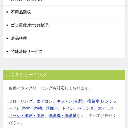
不用品回収
ゴミ屋敷片付け(整理)
遺品整理
特殊清掃サービス
ハウスクリーニング
各種
ハウスクリーニング
も対応しております。
フローリング
、
エアコン
、
キッチン(台所)
、
換気扇(レンジフ
ード)
、
浴室・浴槽
、
洗面台
、
トイレ
、
ベランダ
、
窓ガラス・
サッシ・網戸・雨戸
、
洗濯機・洗濯槽
など、すべてお任せく
ださい。