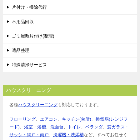
片付け・掃除代行
不用品回収
ゴミ屋敷片付け(整理)
遺品整理
特殊清掃サービス
ハウスクリーニング
各種
ハウスクリーニング
も対応しております。
フローリング
、
エアコン
、
キッチン(台所)
、
換気扇(レンジフ
ード)
、
浴室・浴槽
、
洗面台
、
トイレ
、
ベランダ
、
窓ガラス・
サッシ・網戸・雨戸
、
洗濯機・洗濯槽
など、すべてお任せく