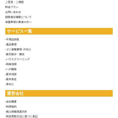
ご意見・ご感想
料金プラン
お問い合わせ
賠償責任補償について
加盟希望の業者の方へ
サービス一覧
-不用品回収
-遺品整理
-ゴミ屋敷整理･片付け
-庭石処分・撤去
-ハウスクリーニング
-特殊清掃
-ハチ駆除
-庭木伐採
-庭木剪定
-草刈り
運営会社
-会社概要
-利用規約
-個人情報保護方針
-特定商取引法に基づく表記