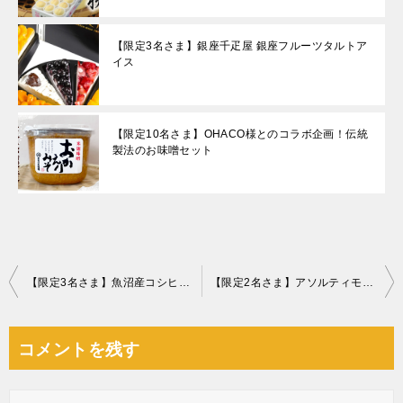
【限定3名さま】銀座千疋屋 銀座フルーツタルトア
イス
【限定10名さま】OHACO様とのコラボ企画！伝統
製法のお味噌セット
投
【限定3名さま】魚沼産コシヒカリ 雪椿 5kg
【限定2名さま】アソルティモン メゾン S2
稿
ナ
コメントを残す
ビ
ゲ