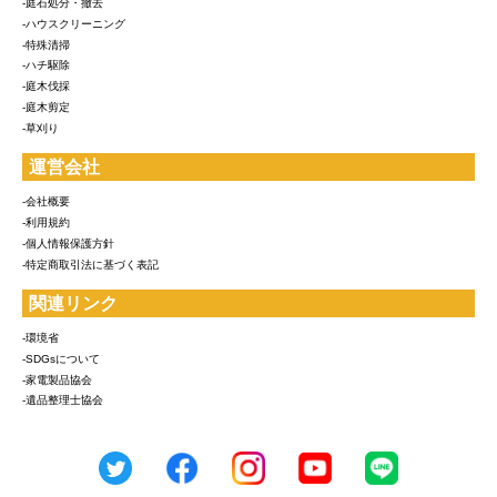
-庭石処分・撤去
-ハウスクリーニング
-特殊清掃
-ハチ駆除
-庭木伐採
-庭木剪定
-草刈り
運営会社
-会社概要
-利用規約
-個人情報保護方針
-特定商取引法に基づく表記
関連リンク
-環境省
-SDGsについて
-家電製品協会
-遺品整理士協会