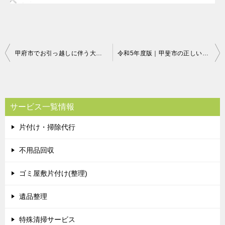
投
甲府市でお引っ越しに伴う大量の不用品の回収ご依頼 お客様の声
令和5年度版｜甲斐市の正しいゴミの分別方法・出し方・捨て方の全情報
稿
ナ
ビ
サービス一覧情報
ゲ
片付け・掃除代行
ー
シ
不用品回収
ョ
ゴミ屋敷片付け(整理)
ン
遺品整理
特殊清掃サービス