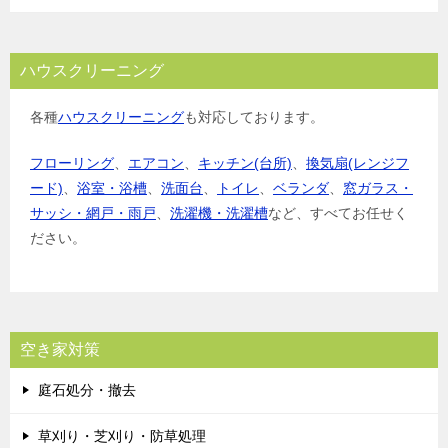
ハウスクリーニング
各種
ハウスクリーニング
も対応しております。
フローリング
、
エアコン
、
キッチン(台所)
、
換気扇(レンジフ
ード)
、
浴室・浴槽
、
洗面台
、
トイレ
、
ベランダ
、
窓ガラス・
サッシ・網戸・雨戸
、
洗濯機・洗濯槽
など、すべてお任せく
ださい。
空き家対策
庭石処分・撤去
草刈り・芝刈り・防草処理