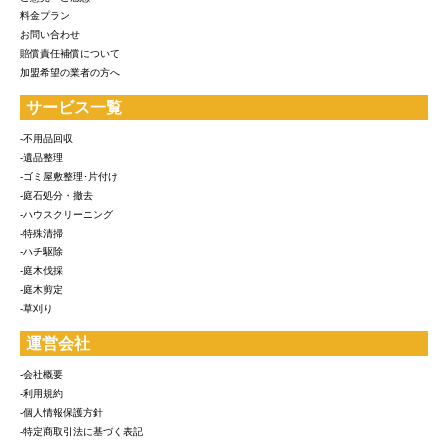
料金プラン
お問い合わせ
賠償責任補償について
加盟希望の業者の方へ
サービス一覧
-不用品回収
-遺品整理
-ゴミ屋敷整理･片付け
-庭石処分・撤去
-ハウスクリーニング
-特殊清掃
-ハチ駆除
-庭木伐採
-庭木剪定
-草刈り
運営会社
-会社概要
-利用規約
-個人情報保護方針
-特定商取引法に基づく表記