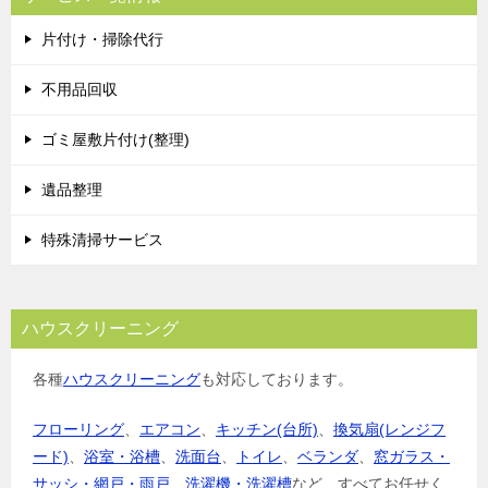
ゲ
片付け・掃除代行
ー
シ
不用品回収
ョ
ゴミ屋敷片付け(整理)
ン
遺品整理
特殊清掃サービス
ハウスクリーニング
各種
ハウスクリーニング
も対応しております。
フローリング
、
エアコン
、
キッチン(台所)
、
換気扇(レンジフ
ード)
、
浴室・浴槽
、
洗面台
、
トイレ
、
ベランダ
、
窓ガラス・
サッシ・網戸・雨戸
、
洗濯機・洗濯槽
など、すべてお任せく