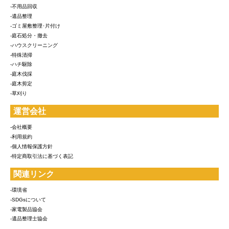
-不用品回収
-遺品整理
-ゴミ屋敷整理･片付け
-庭石処分・撤去
-ハウスクリーニング
-特殊清掃
-ハチ駆除
-庭木伐採
-庭木剪定
-草刈り
運営会社
-会社概要
-利用規約
-個人情報保護方針
-特定商取引法に基づく表記
関連リンク
-環境省
-SDGsについて
-家電製品協会
-遺品整理士協会