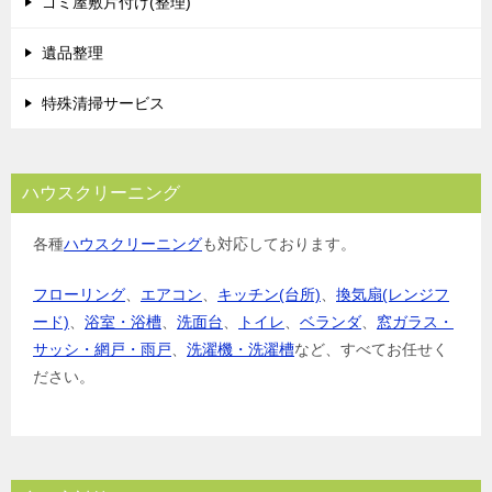
ゴミ屋敷片付け(整理)
ン
遺品整理
特殊清掃サービス
ハウスクリーニング
各種
ハウスクリーニング
も対応しております。
フローリング
、
エアコン
、
キッチン(台所)
、
換気扇(レンジフ
ード)
、
浴室・浴槽
、
洗面台
、
トイレ
、
ベランダ
、
窓ガラス・
サッシ・網戸・雨戸
、
洗濯機・洗濯槽
など、すべてお任せく
ださい。