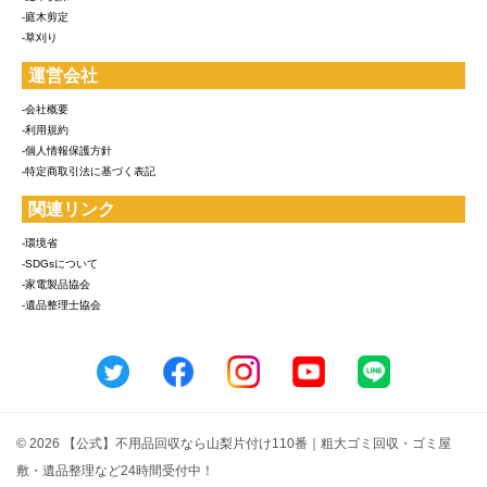
-庭木剪定
-草刈り
運営会社
-会社概要
-利用規約
-個人情報保護方針
-特定商取引法に基づく表記
関連リンク
-環境省
-SDGsについて
-家電製品協会
-遺品整理士協会
© 2026 【公式】不用品回収なら山梨片付け110番｜粗大ゴミ回収・ゴミ屋
敷・遺品整理など24時間受付中！