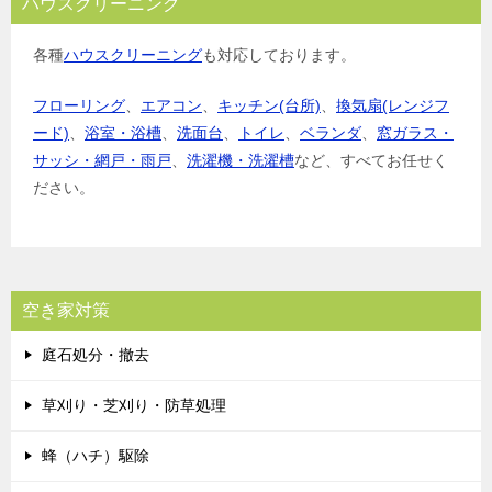
ハウスクリーニング
各種
ハウスクリーニング
も対応しております。
フローリング
、
エアコン
、
キッチン(台所)
、
換気扇(レンジフ
ード)
、
浴室・浴槽
、
洗面台
、
トイレ
、
ベランダ
、
窓ガラス・
サッシ・網戸・雨戸
、
洗濯機・洗濯槽
など、すべてお任せく
ださい。
空き家対策
庭石処分・撤去
草刈り・芝刈り・防草処理
蜂（ハチ）駆除