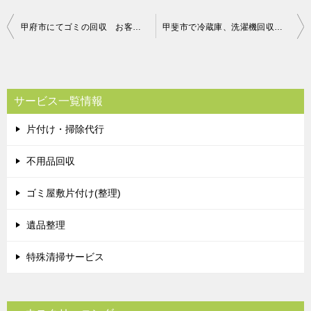
投
甲府市にてゴミの回収 お客様の声
甲斐市で冷蔵庫、洗濯機回収のお客様
稿
ナ
ビ
サービス一覧情報
ゲ
片付け・掃除代行
ー
シ
不用品回収
ョ
ゴミ屋敷片付け(整理)
ン
遺品整理
特殊清掃サービス