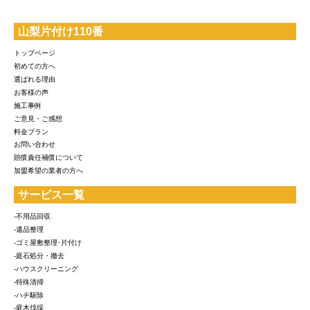
山梨片付け110番
トップページ
初めての方へ
選ばれる理由
お客様の声
施工事例
ご意見・ご感想
料金プラン
お問い合わせ
賠償責任補償について
加盟希望の業者の方へ
サービス一覧
-不用品回収
-遺品整理
-ゴミ屋敷整理･片付け
-庭石処分・撤去
-ハウスクリーニング
-特殊清掃
-ハチ駆除
-庭木伐採