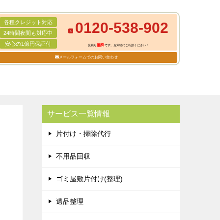
各種クレジット対応
0120-538-902
24時間夜間も対応中
安心の1億円保証付
無料
見積り
です。お気軽にご相談ください！
メールフォームでのお問い合わせ
サービス一覧情報
片付け・掃除代行
不用品回収
ゴミ屋敷片付け(整理)
遺品整理