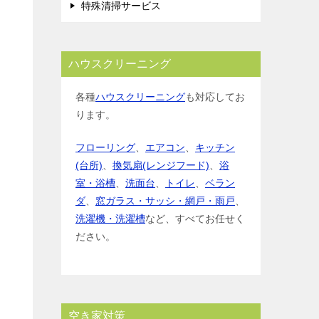
特殊清掃サービス
ハウスクリーニング
各種
ハウスクリーニング
も対応してお
ります。
フローリング
、
エアコン
、
キッチン
(台所)
、
換気扇(レンジフード)
、
浴
室・浴槽
、
洗面台
、
トイレ
、
ベラン
ダ
、
窓ガラス・サッシ・網戸・雨戸
、
洗濯機・洗濯槽
など、すべてお任せく
ださい。
空き家対策