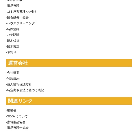
-遺品整理
-ゴミ屋敷整理･片付け
-庭石処分・撤去
-ハウスクリーニング
-特殊清掃
-ハチ駆除
-庭木伐採
-庭木剪定
-草刈り
運営会社
-会社概要
-利用規約
-個人情報保護方針
-特定商取引法に基づく表記
関連リンク
-環境省
-SDGsについて
-家電製品協会
-遺品整理士協会