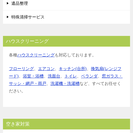
遺品整理
特殊清掃サービス
ハウスクリーニング
各種
ハウスクリーニング
も対応しております。
フローリング
、
エアコン
、
キッチン(台所)
、
換気扇(レンジフ
ード)
、
浴室・浴槽
、
洗面台
、
トイレ
、
ベランダ
、
窓ガラス・
サッシ・網戸・雨戸
、
洗濯機・洗濯槽
など、すべてお任せく
ださい。
空き家対策