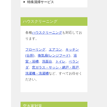
特殊清掃サービス
ハウスクリーニング
各種
ハウスクリーニング
も対応してお
ります。
フローリング
、
エアコン
、
キッチン
(台所)
、
換気扇(レンジフード)
、
浴
室・浴槽
、
洗面台
、
トイレ
、
ベラン
ダ
、
窓ガラス・サッシ・網戸・雨戸
、
洗濯機・洗濯槽
など、すべてお任せく
ださい。
空き家対策