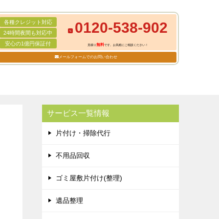
各種クレジット対応
0120-538-902
24時間夜間も対応中
安心の1億円保証付
無料
見積り
です。お気軽にご相談ください！
メールフォームでのお問い合わせ
サービス一覧情報
片付け・掃除代行
不用品回収
ゴミ屋敷片付け(整理)
遺品整理