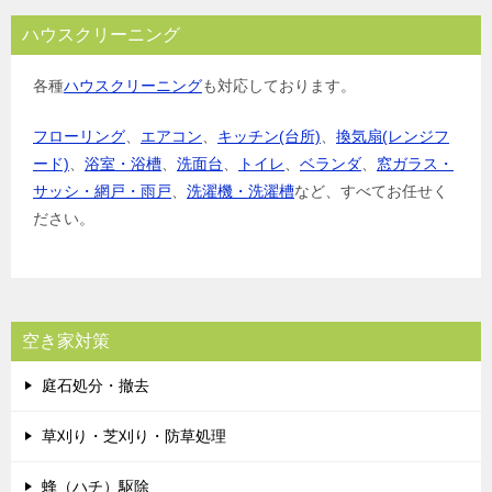
ハウスクリーニング
各種
ハウスクリーニング
も対応しております。
フローリング
、
エアコン
、
キッチン(台所)
、
換気扇(レンジフ
ード)
、
浴室・浴槽
、
洗面台
、
トイレ
、
ベランダ
、
窓ガラス・
サッシ・網戸・雨戸
、
洗濯機・洗濯槽
など、すべてお任せく
ださい。
空き家対策
庭石処分・撤去
草刈り・芝刈り・防草処理
蜂（ハチ）駆除