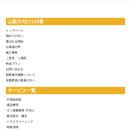
山梨片付け110番
トップページ
初めての方へ
選ばれる理由
お客様の声
施工事例
ご意見・ご感想
料金プラン
お問い合わせ
賠償責任補償について
加盟希望の業者の方へ
サービス一覧
-不用品回収
-遺品整理
-ゴミ屋敷整理･片付け
-庭石処分・撤去
-ハウスクリーニング
-特殊清掃