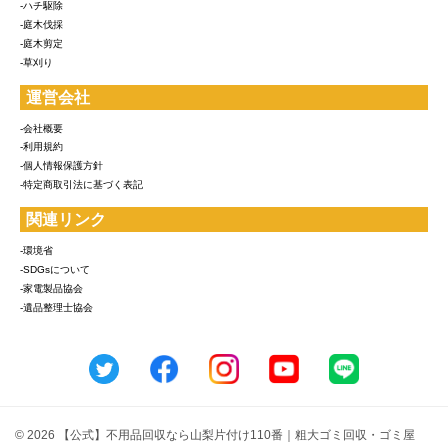
-ハチ駆除
-庭木伐採
-庭木剪定
-草刈り
運営会社
-会社概要
-利用規約
-個人情報保護方針
-特定商取引法に基づく表記
関連リンク
-環境省
-SDGsについて
-家電製品協会
-遺品整理士協会
© 2026 【公式】不用品回収なら山梨片付け110番｜粗大ゴミ回収・ゴミ屋