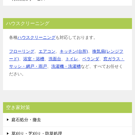
ハウスクリーニング
各種
ハウスクリーニング
も対応しております。
フローリング
、
エアコン
、
キッチン(台所)
、
換気扇(レンジフ
ード)
、
浴室・浴槽
、
洗面台
、
トイレ
、
ベランダ
、
窓ガラス・
サッシ・網戸・雨戸
、
洗濯機・洗濯槽
など、すべてお任せく
ださい。
空き家対策
庭石処分・撤去
草刈り・芝刈り・防草処理