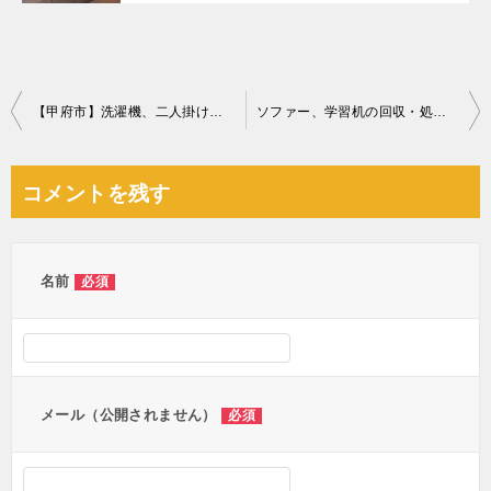
投
【甲府市】洗濯機、二人掛けソファー、レンジ台の回収・処分ご依頼
ソファー、学習机の回収・処分ご依頼 お客様の声
稿
ナ
コメントを残す
ビ
ゲ
ー
名前
必須
シ
ョ
ン
メール（公開されません）
必須