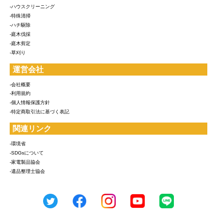
-ハウスクリーニング
-特殊清掃
-ハチ駆除
-庭木伐採
-庭木剪定
-草刈り
運営会社
-会社概要
-利用規約
-個人情報保護方針
-特定商取引法に基づく表記
関連リンク
-環境省
-SDGsについて
-家電製品協会
-遺品整理士協会