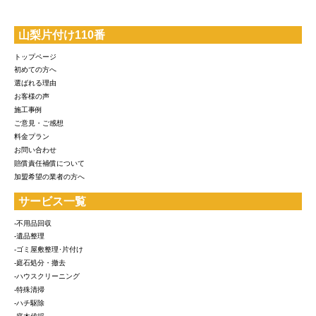
山梨片付け110番
トップページ
初めての方へ
選ばれる理由
お客様の声
施工事例
ご意見・ご感想
料金プラン
お問い合わせ
賠償責任補償について
加盟希望の業者の方へ
サービス一覧
-不用品回収
-遺品整理
-ゴミ屋敷整理･片付け
-庭石処分・撤去
-ハウスクリーニング
-特殊清掃
-ハチ駆除