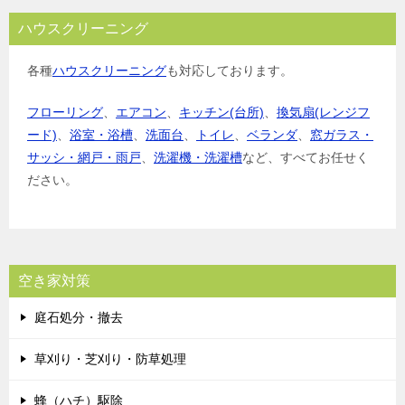
ハウスクリーニング
各種
ハウスクリーニング
も対応しております。
フローリング
、
エアコン
、
キッチン(台所)
、
換気扇(レンジフ
ード)
、
浴室・浴槽
、
洗面台
、
トイレ
、
ベランダ
、
窓ガラス・
サッシ・網戸・雨戸
、
洗濯機・洗濯槽
など、すべてお任せく
ださい。
空き家対策
庭石処分・撤去
草刈り・芝刈り・防草処理
蜂（ハチ）駆除