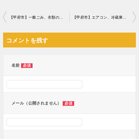
投
【甲府市】一般ごみ、衣類の回収・処分ご依頼 お客様の声
【甲府市】エアコン、冷蔵庫の回収・処分ご依頼 お客様の声
稿
ナ
コメントを残す
ビ
ゲ
ー
名前
必須
シ
ョ
ン
メール（公開されません）
必須