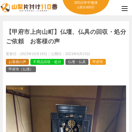
365日年中無休
山梨全域対応
【甲府市上向山町】仏壇、仏具の回収・処分
ご依頼 お客様の声
更新日：
2023年10月18日
公開日：
2023年9月23日
お客様の声
不用品回収・処分
仏壇・仏具
甲府市
甲府市（仏壇）