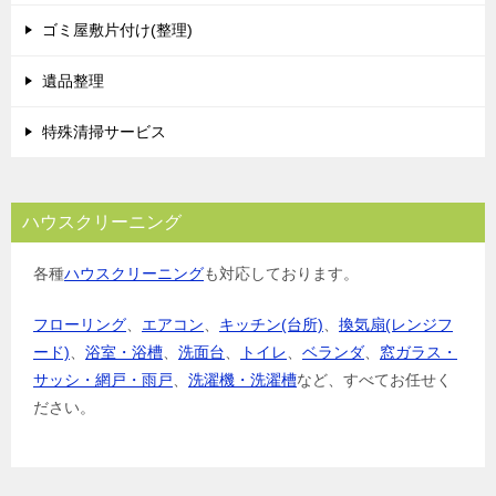
ゴミ屋敷片付け(整理)
遺品整理
特殊清掃サービス
ハウスクリーニング
各種
ハウスクリーニング
も対応しております。
フローリング
、
エアコン
、
キッチン(台所)
、
換気扇(レンジフ
ード)
、
浴室・浴槽
、
洗面台
、
トイレ
、
ベランダ
、
窓ガラス・
サッシ・網戸・雨戸
、
洗濯機・洗濯槽
など、すべてお任せく
ださい。