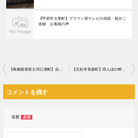
【甲府市大里町】ブラウン管テレビの回収・処分ご
依頼 お客様の声
投
【南都留郡富士河口湖町】自動車タイヤ、ホイールの回収・処分ご依頼
【北杜市長坂町】田んぼの畔の草刈り作業ご依頼 お客様の声
稿
ナ
コメントを残す
ビ
ゲ
ー
名前
必須
シ
ョ