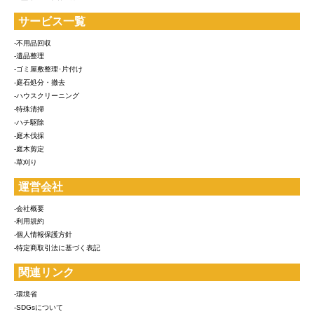
サービス一覧
-不用品回収
-遺品整理
-ゴミ屋敷整理･片付け
-庭石処分・撤去
-ハウスクリーニング
-特殊清掃
-ハチ駆除
-庭木伐採
-庭木剪定
-草刈り
運営会社
-会社概要
-利用規約
-個人情報保護方針
-特定商取引法に基づく表記
関連リンク
-環境省
-SDGsについて