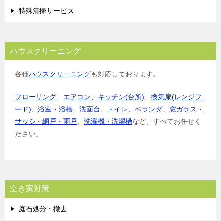
特殊清掃サービス
ハウスクリーニング
各種
ハウスクリーニング
も対応しております。
フローリング
、
エアコン
、
キッチン(台所)
、
換気扇(レンジフ
ード)
、
浴室・浴槽
、
洗面台
、
トイレ
、
ベランダ
、
窓ガラス・
サッシ・網戸・雨戸
、
洗濯機・洗濯槽
など、すべてお任せく
ださい。
空き家対策
庭石処分・撤去