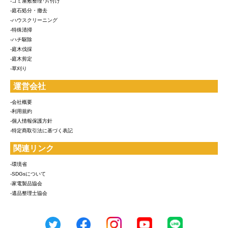
-ゴミ屋敷整理･片付け
-庭石処分・撤去
-ハウスクリーニング
-特殊清掃
-ハチ駆除
-庭木伐採
-庭木剪定
-草刈り
運営会社
-会社概要
-利用規約
-個人情報保護方針
-特定商取引法に基づく表記
関連リンク
-環境省
-SDGsについて
-家電製品協会
-遺品整理士協会