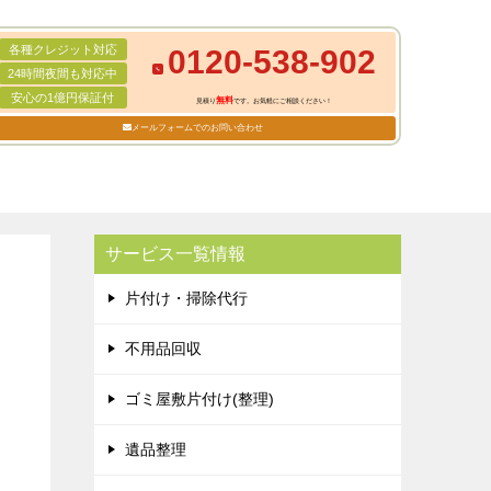
各種クレジット対応
0120-538-902
24時間夜間も対応中
安心の1億円保証付
無料
見積り
です。お気軽にご相談ください！
メールフォームでのお問い合わせ
サービス一覧情報
片付け・掃除代行
不用品回収
ゴミ屋敷片付け(整理)
遺品整理