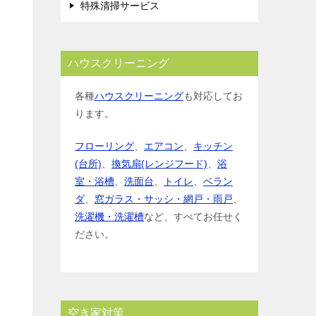
特殊清掃サービス
ハウスクリーニング
各種
ハウスクリーニング
も対応してお
ります。
フローリング
、
エアコン
、
キッチン
(台所)
、
換気扇(レンジフード)
、
浴
室・浴槽
、
洗面台
、
トイレ
、
ベラン
ダ
、
窓ガラス・サッシ・網戸・雨戸
、
洗濯機・洗濯槽
など、すべてお任せく
ださい。
空き家対策