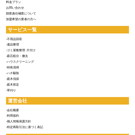
料金プラン
お問い合わせ
賠償責任補償について
加盟希望の業者の方へ
サービス一覧
-不用品回収
-遺品整理
-ゴミ屋敷整理･片付け
-庭石処分・撤去
-ハウスクリーニング
-特殊清掃
-ハチ駆除
-庭木伐採
-庭木剪定
-草刈り
運営会社
-会社概要
-利用規約
-個人情報保護方針
-特定商取引法に基づく表記