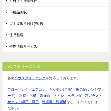
片付け・掃除代行
不用品回収
ゴミ屋敷片付け(整理)
遺品整理
特殊清掃サービス
ハウスクリーニング
各種
ハウスクリーニング
も対応しております。
フローリング
、
エアコン
、
キッチン(台所)
、
換気扇(レンジフ
ード)
、
浴室・浴槽
、
洗面台
、
トイレ
、
ベランダ
、
窓ガラス・
サッシ・網戸・雨戸
、
洗濯機・洗濯槽
など、すべてお任せく
ださい。