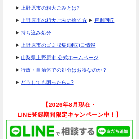
上野原市の粗大ごみとは?
上野原市の粗大ごみの捨て方
戸別回収
持ち込み処分
上野原市のゴミ収集(回収)日情報
山梨県上野原市 公式ホームページ
行政・自治体での処分はお得なのか？
どうしても困ったら...?
【
2026年8月現在・
LINE登録期間限定キャンペーン中！】