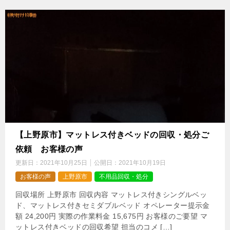
【上野原市】マットレス付きベッドの回収・処分ご
依頼 お客様の声
更新日：
2021年10月25日
公開日：
2021年10月19日
お客様の声
上野原市
不用品回収・処分
回収場所 上野原市 回収内容 マットレス付きシングルベッ
ド、マットレス付きセミダブルベッド オペレーター提示金
額 24,200円 実際の作業料金 15,675円 お客様のご要望 マ
ットレス付きベッドの回収希望 担当のコメ […]