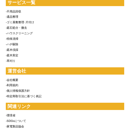
サービス一覧
-不用品回収
-遺品整理
-ゴミ屋敷整理･片付け
-庭石処分・撤去
-ハウスクリーニング
-特殊清掃
-ハチ駆除
-庭木伐採
-庭木剪定
-草刈り
運営会社
-会社概要
-利用規約
-個人情報保護方針
-特定商取引法に基づく表記
関連リンク
-環境省
-SDGsについて
-家電製品協会