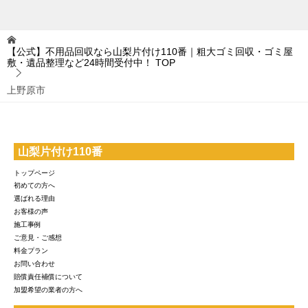
【公式】不用品回収なら山梨片付け110番｜粗大ゴミ回収・ゴミ屋
敷・遺品整理など24時間受付中！
TOP
上野原市
山梨片付け110番
トップページ
初めての方へ
選ばれる理由
お客様の声
施工事例
ご意見・ご感想
料金プラン
お問い合わせ
賠償責任補償について
加盟希望の業者の方へ