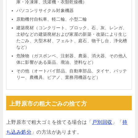
庫・冷凍庫、洗濯機・衣類乾燥機）
パソコンリサイクル対象機器
原動機付自転車、軽二輪、小型二輪
建築廃材（コンクリート、ブロック、石、灰、レンガ、
土砂などの建築廃材および家屋の新築・改築により生じ
たごみ、大型木材、フェルト、庭石、物干し台、浄化槽
など）
危険物（ガスボンベ、注射器、農薬、消火器、その他人
体に影響がある薬品、廃油、塗料など）
その他（オートバイ部品、自動車部品、タイヤ、バッテ
リー、農機具、ピアノ、業務用機器など）
上野原市の粗大ごみの捨て方
上野原市で粗大ゴミを捨てる場合は「
戸別回収
」「
持
ち込み処分
」の方法があります。