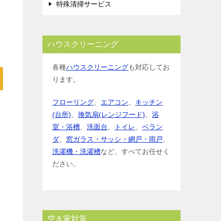
特殊清掃サービス
ハウスクリーニング
各種
ハウスクリーニング
も対応してお
ります。
フローリング
、
エアコン
、
キッチン
(台所)
、
換気扇(レンジフード)
、
浴
室・浴槽
、
洗面台
、
トイレ
、
ベラン
ダ
、
窓ガラス・サッシ・網戸・雨戸
、
洗濯機・洗濯槽
など、すべてお任せく
ださい。
空き家対策