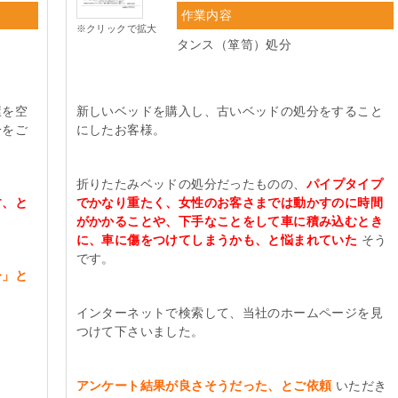
作業内容
※クリックで拡大
タンス（箪笥）処分
屋を空
新しいベッドを購入し、古いベッドの処分をすること
分をご
にしたお客様。
折りたたみベッドの処分だったものの、
パイプタイプ
す、と
でかなり重たく、女性のお客さまでは動かすのに時間
がかかることや、下手なことをして車に積み込むとき
に、車に傷をつけてしまうかも、と悩まれていた
そう
です。
ひ」と
インターネットで検索して、当社のホームページを見
つけて下さいました。
アンケート結果が良さそうだった、とご依頼
いただき