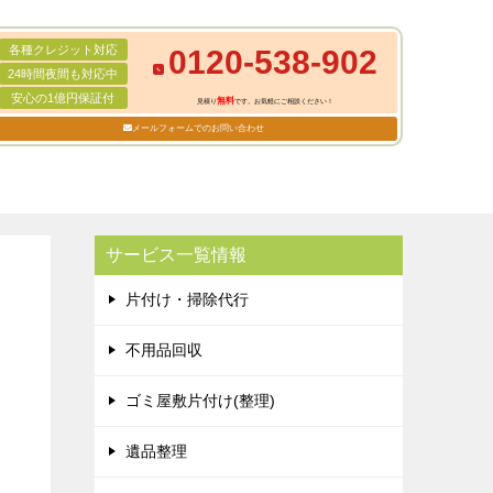
各種クレジット対応
0120-538-902
24時間夜間も対応中
安心の1億円保証付
無料
見積り
です。お気軽にご相談ください！
メールフォームでのお問い合わせ
サービス一覧情報
片付け・掃除代行
不用品回収
ゴミ屋敷片付け(整理)
遺品整理