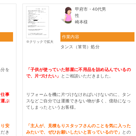
甲府市・40代男
性
崎本様
作業内容
※クリックで拡大
タンス（箪笥）処分
処分を
「子供が使っていた部屋に不用品を詰め込んでいるの
で、片づけたい」
とご相談いただきました。
な仕事
リフォームを機に片づけなければいけないのに、タン
て運ぶ
スなどご自分では運搬できない物が多く、億劫になっ
てしまったというお客様。
より安
「主人が、見積もりスタッフさんのことを気に入った
ただき
みたいで、ぜひお願いしたいと言っているので」
との