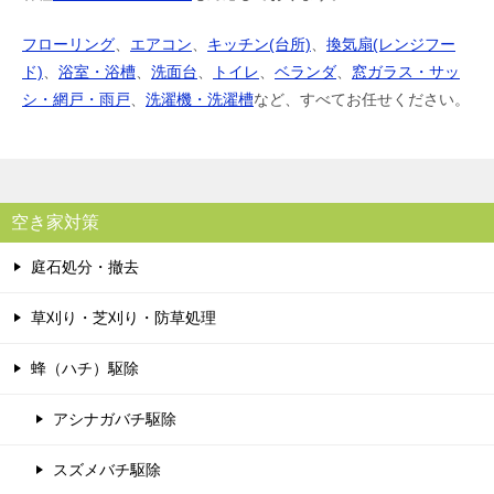
フローリング
、
エアコン
、
キッチン(台所)
、
換気扇(レンジフー
ド)
、
浴室・浴槽
、
洗面台
、
トイレ
、
ベランダ
、
窓ガラス・サッ
シ・網戸・雨戸
、
洗濯機・洗濯槽
など、すべてお任せください。
空き家対策
庭石処分・撤去
草刈り・芝刈り・防草処理
蜂（ハチ）駆除
アシナガバチ駆除
スズメバチ駆除