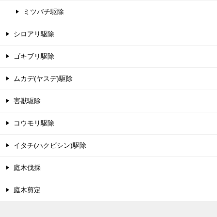
ミツバチ駆除
シロアリ駆除
ゴキブリ駆除
ムカデ(ヤスデ)駆除
害獣駆除
コウモリ駆除
イタチ(ハクビシン)駆除
庭木伐採
庭木剪定