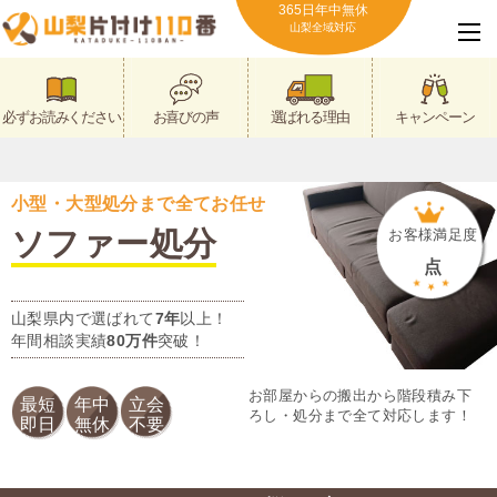
365日年中無休
山梨全域対応
必ずお読みください
お喜びの声
選ばれる理由
キャンペーン
小型・大型処分まで全てお任せ
ソファー処分
お客様満足度
点
山梨県内で選ばれて
7年
以上！
年間相談実績
80万件
突破！
お部屋からの搬出から階段積み下
最短
年中
立会
ろし・処分まで全て対応します！
即日
無休
不要