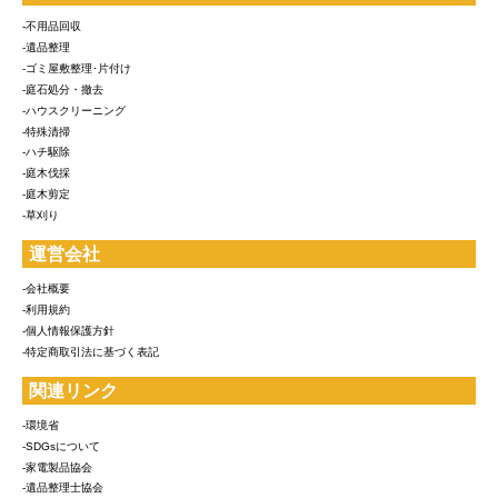
-不用品回収
-遺品整理
-ゴミ屋敷整理･片付け
-庭石処分・撤去
-ハウスクリーニング
-特殊清掃
-ハチ駆除
-庭木伐採
-庭木剪定
-草刈り
運営会社
-会社概要
-利用規約
-個人情報保護方針
-特定商取引法に基づく表記
関連リンク
-環境省
-SDGsについて
-家電製品協会
-遺品整理士協会