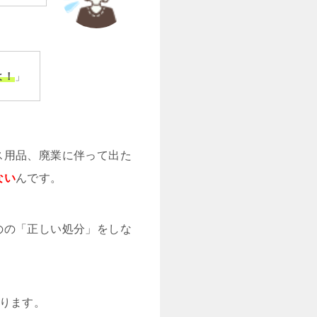
よ！
」
ス用品、廃業に伴って出た
ない
んです。
のの「正しい処分」をしな
ります。