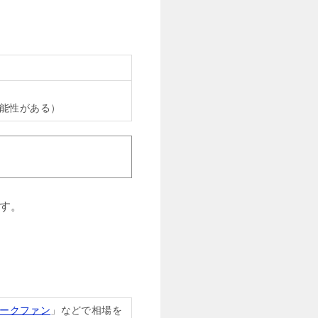
能性がある）
す。
ークファン
」などで相場を