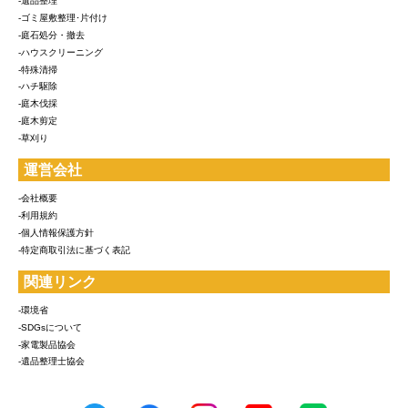
-遺品整理
-ゴミ屋敷整理･片付け
-庭石処分・撤去
-ハウスクリーニング
-特殊清掃
-ハチ駆除
-庭木伐採
-庭木剪定
-草刈り
運営会社
-会社概要
-利用規約
-個人情報保護方針
-特定商取引法に基づく表記
関連リンク
-環境省
-SDGsについて
-家電製品協会
-遺品整理士協会