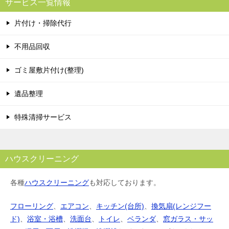
サービス一覧情報
片付け・掃除代行
不用品回収
ゴミ屋敷片付け(整理)
遺品整理
特殊清掃サービス
ハウスクリーニング
各種
ハウスクリーニング
も対応しております。
フローリング
、
エアコン
、
キッチン(台所)
、
換気扇(レンジフー
ド)
、
浴室・浴槽
、
洗面台
、
トイレ
、
ベランダ
、
窓ガラス・サッ