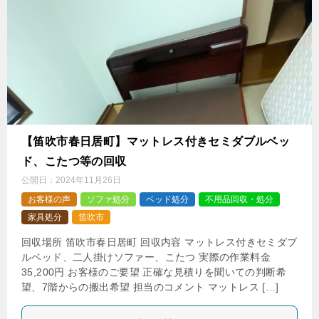
【笛吹市春日居町】マットレス付きセミダブルベッ
ド、こたつ等の回収
公開日：
2024年11月26日
お客様の声
ソファ処分
ベッド処分
不用品回収・処分
家具処分
笛吹市
回収場所 笛吹市春日居町 回収内容 マットレス付きセミダブ
ルベッド、二人掛けソファー、こたつ 実際の作業料金
35,200円 お客様のご要望 正確な見積りを聞いての判断希
望、7階からの搬出希望 担当のコメント マットレス […]