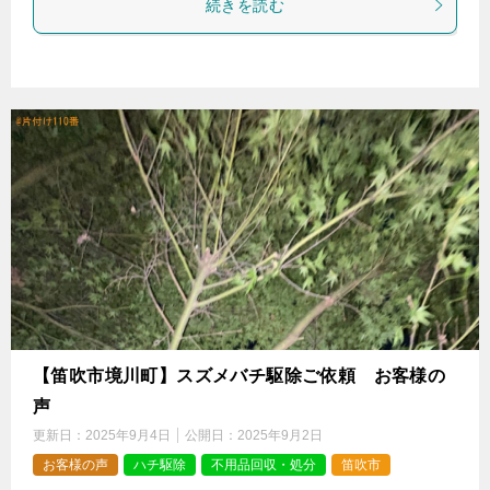
続きを読む
【笛吹市境川町】スズメバチ駆除ご依頼 お客様の
声
更新日：
2025年9月4日
公開日：
2025年9月2日
お客様の声
ハチ駆除
不用品回収・処分
笛吹市