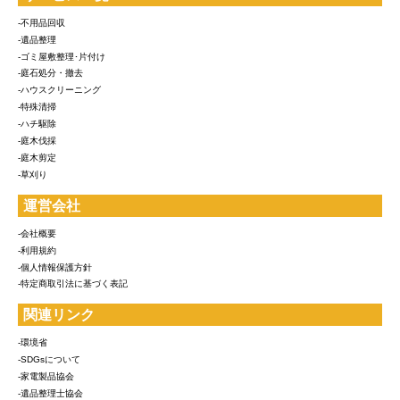
-不用品回収
-遺品整理
-ゴミ屋敷整理･片付け
-庭石処分・撤去
-ハウスクリーニング
-特殊清掃
-ハチ駆除
-庭木伐採
-庭木剪定
-草刈り
運営会社
-会社概要
-利用規約
-個人情報保護方針
-特定商取引法に基づく表記
関連リンク
-環境省
-SDGsについて
-家電製品協会
-遺品整理士協会