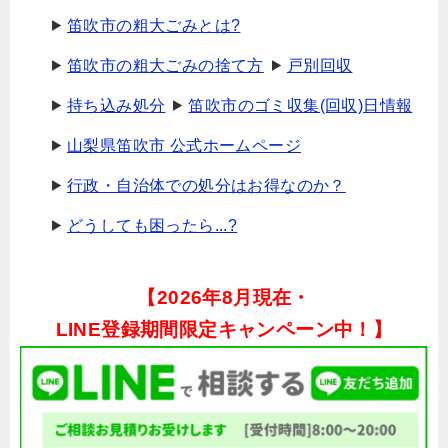
笛吹市の粗大ごみとは?
笛吹市の粗大ごみの捨て方
戸別回収
持ち込み処分
笛吹市のゴミ収集(回収)日情報
山梨県笛吹市 公式ホームページ
行政・自治体での処分はお得なのか？
どうしても困ったら...?
【
2026年8月現在・
LINE登録期間限定キャンペーン中！】