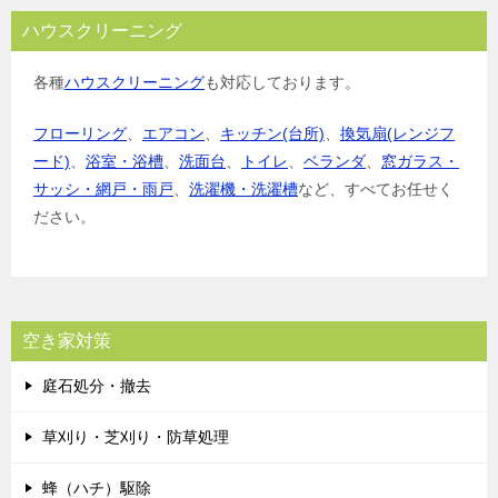
ハウスクリーニング
各種
ハウスクリーニング
も対応しております。
フローリング
、
エアコン
、
キッチン(台所)
、
換気扇(レンジフ
ード)
、
浴室・浴槽
、
洗面台
、
トイレ
、
ベランダ
、
窓ガラス・
サッシ・網戸・雨戸
、
洗濯機・洗濯槽
など、すべてお任せく
ださい。
空き家対策
庭石処分・撤去
草刈り・芝刈り・防草処理
蜂（ハチ）駆除