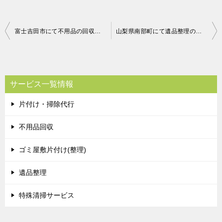
投
富士吉田市にて不用品の回収処分のご依頼 お客様の声
山梨県南部町にて遺品整理のご依頼 お客様の声
稿
ナ
ビ
サービス一覧情報
ゲ
片付け・掃除代行
ー
シ
不用品回収
ョ
ゴミ屋敷片付け(整理)
ン
遺品整理
特殊清掃サービス