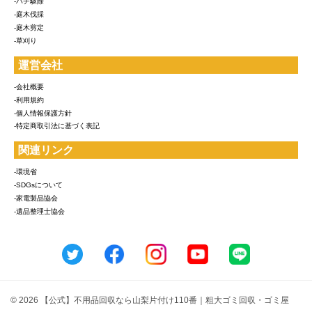
-ハチ駆除
-庭木伐採
-庭木剪定
-草刈り
運営会社
-会社概要
-利用規約
-個人情報保護方針
-特定商取引法に基づく表記
関連リンク
-環境省
-SDGsについて
-家電製品協会
-遺品整理士協会
© 2026 【公式】不用品回収なら山梨片付け110番｜粗大ゴミ回収・ゴミ屋