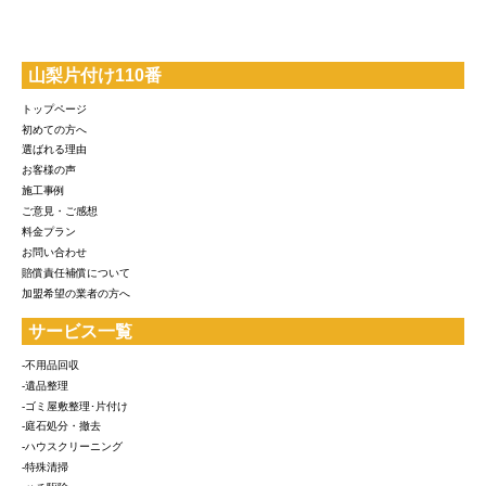
山梨片付け110番
トップページ
初めての方へ
選ばれる理由
お客様の声
施工事例
ご意見・ご感想
料金プラン
お問い合わせ
賠償責任補償について
加盟希望の業者の方へ
サービス一覧
-不用品回収
-遺品整理
-ゴミ屋敷整理･片付け
-庭石処分・撤去
-ハウスクリーニング
-特殊清掃