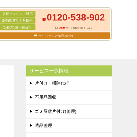
各種クレジット対応
0120-538-902
24時間夜間も対応中
安心の1億円保証付
無料
見積り
です。お気軽にご相談ください！
メールフォームでのお問い合わせ
サービス一覧情報
片付け・掃除代行
不用品回収
ゴミ屋敷片付け(整理)
遺品整理