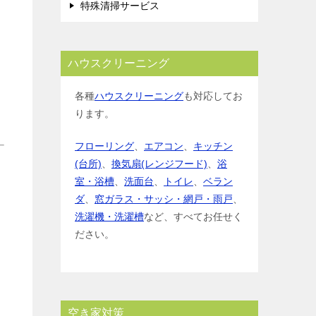
特殊清掃サービス
ハウスクリーニング
各種
ハウスクリーニング
も対応してお
ります。
フローリング
、
エアコン
、
キッチン
(台所)
、
換気扇(レンジフード)
、
浴
室・浴槽
、
洗面台
、
トイレ
、
ベラン
ダ
、
窓ガラス・サッシ・網戸・雨戸
、
洗濯機・洗濯槽
など、すべてお任せく
ださい。
空き家対策