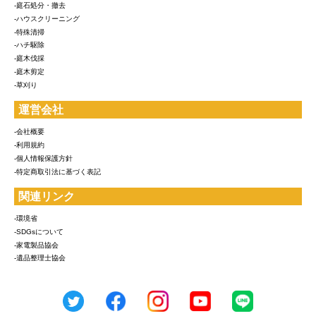
-庭石処分・撤去
-ハウスクリーニング
-特殊清掃
-ハチ駆除
-庭木伐採
-庭木剪定
-草刈り
運営会社
-会社概要
-利用規約
-個人情報保護方針
-特定商取引法に基づく表記
関連リンク
-環境省
-SDGsについて
-家電製品協会
-遺品整理士協会