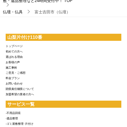
敷・遺品整理など24時間受付中！
TOP
仏壇・仏具
富士吉田市（仏壇）
山梨片付け110番
トップページ
初めての方へ
選ばれる理由
お客様の声
施工事例
ご意見・ご感想
料金プラン
お問い合わせ
賠償責任補償について
加盟希望の業者の方へ
サービス一覧
-不用品回収
-遺品整理
-ゴミ屋敷整理･片付け