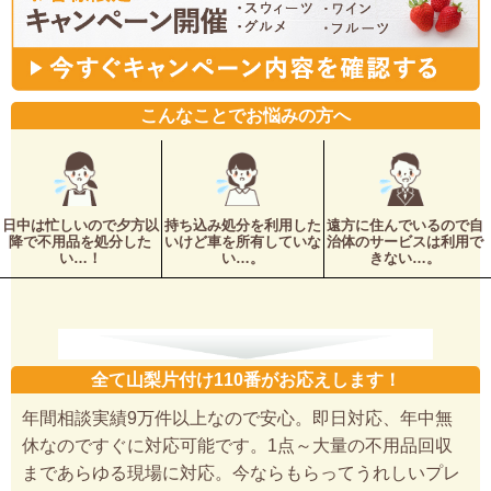
こんなことでお悩みの方へ
日中は忙しいので夕方以
持ち込み処分を利用した
遠方に住んでいるので自
降で不用品を処分した
いけど車を所有していな
治体のサービスは利用で
い…！
い…。
きない…。
全て山梨片付け110番がお応えします！
年間相談実績9万件以上なので安心。即日対応、年中無
休なのですぐに対応可能です。1点～大量の不用品回収
まであらゆる現場に対応。今ならもらってうれしいプレ