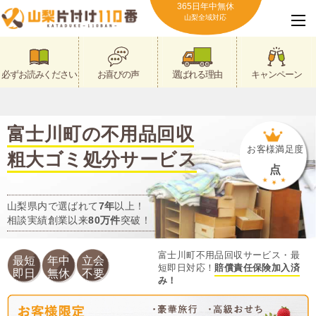
365日年中無休
山梨全域対応
必ずお読みください
お喜びの声
選ばれる理由
キャンペーン
富士川町の不用品回収
お客様満足度
粗大ゴミ処分サービス
点
山梨県内で選ばれて
7年
以上！
相談実績創業以来
80万件
突破！
富士川町不用品回収サービス・最
最短
年中
立会
短即日対応！
賠償責任保険加入済
即日
無休
不要
み！